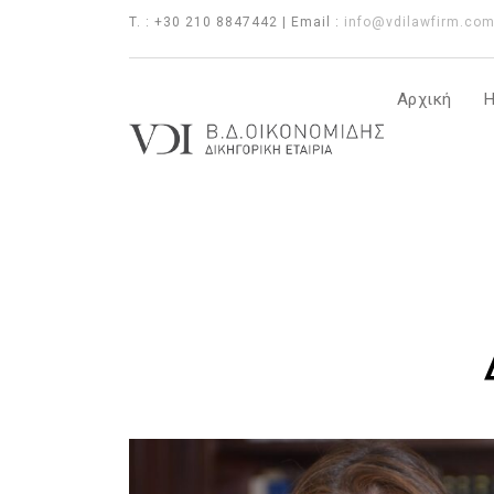
T. : +30 210 8847442 | Email :
info@vdilawfirm.co
Αρχική
Η