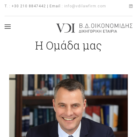
T. : +30 210 8847442 | Email :
info@vdilawfirm.com
Η Ομάδα μας