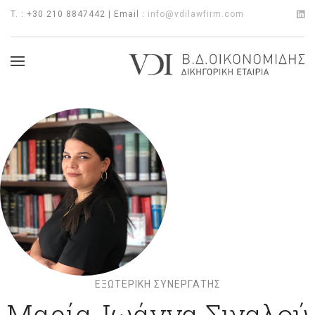
T. : +30 210 8847442 | Email :
info@vdilawfirm.com
EΞΩΤΕΡΙΚΉ ΣΥΝΕΡΓΆΤΗΣ
Μαρία-Ιωάννα Σιγαλού