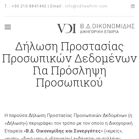
T. : +30 210 8847442 | Email :
info@vdilawfirm.com
Δήλωση Προστασίας
Προσωπικών Δεδομένων
Για Πρόσληψη
Προσωπικού
Η παρούσα Δήλωση Προστασίας Προσωπικών Δεδομένων (η
«Δήλωση») περιγράφει τον τρόπο με τον οποίο η Δικηγορική
Εταιρεία «
Β.Δ. Οικονομίδης και Συνεργάτες
» («εμείς»,
«εμάς», «δικό μας» ή «Εταιρεία») ενδέχεται να συλλέγει,