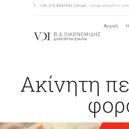
T. : +30 210 8847442 | Email :
info@vdilawfirm.co
Αρχική
Η
Ακίνητη πε
φορ