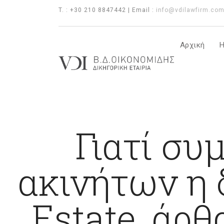
T. : +30 210 8847442 | Email :
info@vdilawfirm.co
Αρχική
Η
Γιατί συ
ακινήτων η 
Estate, άρθ