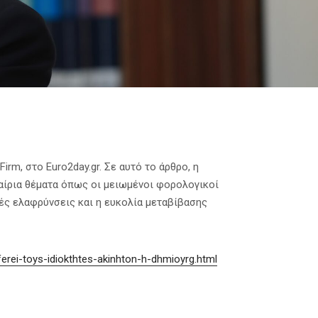
rm, στο Euro2day.gr. Σε αυτό το άρθρο, η
 καίρια θέματα όπως οι μειωμένοι φορολογικοί
κές ελαφρύνσεις και η ευκολία μεταβίβασης
ferei-toys-idiokthtes-akinhton-h-dhmioyrg.html