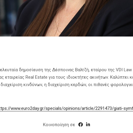
λευταία δημοσίευση της Δέσποινας Βαλτζή, εταίρου της VDI Law Fi
ς εταιρείας Real Estate για τους ιδιοκτήτες ακινήτων. Καλύπτει
διαχείριση κινδύνων, η διαχείριση κερδών, οι πιθανές φορολογι
ttps://www.euro2day.gr/specials/opinions/article/2291473/giati-sym
Κοινοποίηση σε