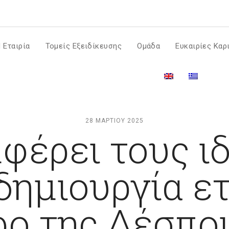
m
 Εταιρία
Τομείς Εξειδίκευσης
Ομάδα
Ευκαιρίες Καρ
28 ΜΑΡΤΊΟΥ 2025
μφέρει τους ι
δημιουργία ετ
ρο της Δέσπο