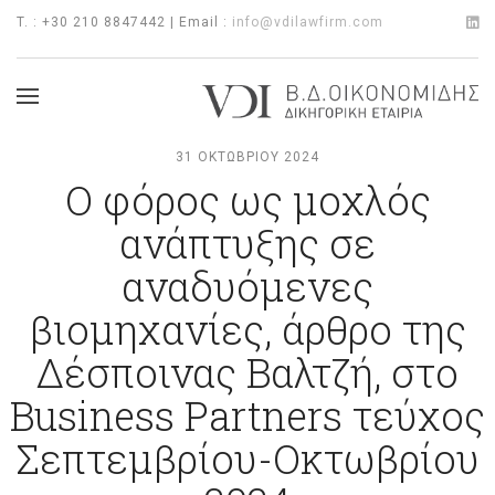
T. : +30 210 8847442 | Email :
info@vdilawfirm.com
31 ΟΚΤΩΒΡΊΟΥ 2024
Ο φόρος ως μοχλός
ανάπτυξης σε
αναδυόμενες
βιομηχανίες, άρθρο της
Δέσποινας Βαλτζή, στο
Business Partners τεύχος
Σεπτεμβρίου-Οκτωβρίου