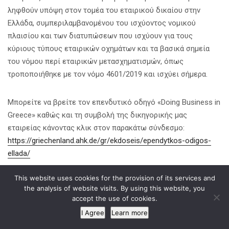
ληφθούν υπόψη στον τομέα του εταιρικού δικαίου στην
Ελλάδα, συμπεριλαμβανομένου του ισχύοντος νομικού
πλαισίου και των διατυπώσεων που ισχύουν για τους
κύριους τύπους εταιρικών οχημάτων και τα βασικά σημεία
του νόμου περί εταιρικών μετασχηματισμών, όπως
τροποποιήθηκε με τον νόμο 4601/2019 και ισχύει σήμερα.
Μπορείτε να βρείτε τον επενδυτικό οδηγό «Doing Business in
Greece» καθώς και τη συμβολή της δικηγορικής μας
εταιρείας κάνοντας κλικ στον παρακάτω σύνδεσμο:
https://griechenland.ahk.de/gr/ekdoseis/ependytkos-odigos-
ellada/
This website uses cookies for the provision of its services and
Κοινοποίηση σε
the analysis of website visits. By using this website, you
accept the use of cookies.
I Agree
Learn more