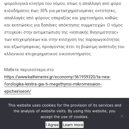
φορολογικά κίνητρα του νόμου, όπως η απαλλαγή από φόρο
εισοδήματος έως 30% για μετασχηματισμένες οντότητες,
απαλλαγές από φόρους υπεραξίας και χαρτοσήμου, καθώς
και εκπτώσεις για δαπάνες απόκτησης συμμετοχών. Ο νόμος
στοχεύει στην αντιμετώπιση της «νηπιακής θνησιμότητας»
των επιχειρήσεων και στην ενίσχυση της παραγωγικότητας
και εξωστρέφειας, προάγοντας έτσι τη βιώσιμη ανάπτυξη του
ελληνικού επιχειρηματικού οικοσυστήματος.
Μάθετε περισσότερα στο
https://www.kathimerini.gr/economy/561959320/ta-nea-
forologika-kinitra-gia-ti-megethynsi-mikromesaion-
epicheiriseon/
This website uses cookies for the provision of its services and
Κοινοποίηση σε
the analysis of website visits. By using this website, you
accept the use of cookies.
I Agree
Learn more