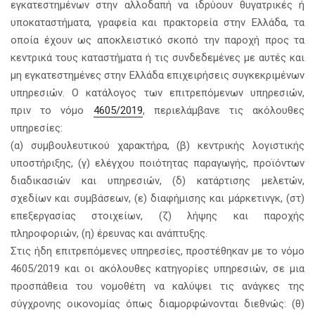
εγκατεστημένων στην αλλοδαπή να ιδρύουν θυγατρικές ή
υποκαταστήματα, γραφεία και πρακτορεία στην Ελλάδα, τα
οποία έχουν ως αποκλειστικό σκοπό την παροχή προς τα
κεντρικά τους καταστήματα ή τις συνδεδεμένες με αυτές και
μη εγκατεστημένες στην Ελλάδα επιχειρήσεις συγκεκριμένων
υπηρεσιών. Ο κατάλογος των επιτρεπόμενων υπηρεσιών,
πριν το νόμο
4605/2019
, περιελάμβανε τις ακόλουθες
υπηρεσίες:
(α) συμβουλευτικού χαρακτήρα, (β) κεντρικής λογιστικής
υποστήριξης, (γ) ελέγχου ποιότητας παραγωγής, προϊόντων
διαδικασιών και υπηρεσιών, (δ) κατάρτισης μελετών,
σχεδίων και συμβάσεων, (ε) διαφήμισης και μάρκετινγκ, (στ)
επεξεργασίας στοιχείων, (ζ) λήψης και παροχής
πληροφοριών, (η) έρευνας και ανάπτυξης.
Στις ήδη επιτρεπόμενες υπηρεσίες, προστέθηκαν με το νόμο
4605/2019 και οι ακόλουθες κατηγορίες υπηρεσιών, σε μια
προσπάθεια του νομοθέτη να καλύψει τις ανάγκες της
σύγχρονης οικονομίας όπως διαμορφώνονται διεθνώς: (θ)