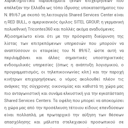
Χαρακτηριστικά παραδείγματα ξένων επιχειρήσεων που
επέλεξαν την Ελλάδα ως τόπο ίδρυσης υποκαταστήματος του
Ν. 89/67 με σκοπό τη λειτουργία Shared Services Center είναι
η RED BULL, ο αμερικανικός όμιλος SITEL GROUP, η γερμανική
πολυεθνική Τricontes360 και πολλές ακόμα αναδυόμενες.
Αξιοσημείωτο είναι ότι με την πρόσφατη διεύρυνση της
λίστας των επιτρεπόμενων υπηρεσιών που μπορούν να
αναπτύσσουν οι εταιρείες του Ν. 89/67, ώστε αυτή να
περιλαμβάνει και άλλες σημαντικές υποστηρικτικές
ενδοομιλικές υπηρεσίες (όπως η ανάπτυξη λογισμικού, ο
προγραμματισμός, οι τηλεπικοινωνίες κλπ.) και την παροχή
κινήτρων επιχορηγήσεων, ο νόμος ακολουθεί πλέον τις
ανάγκες της σύγχρονης οικονομίας και καθιστά τη χώρα μας
πιο ανταγωνιστική και συνάμα ελκυστική για την εγκατάσταση
Shared Services Centers. Τα οφέλη που μπορεί να αποκομίσει
η χώρα μας από την προσέλκυση τέτοιου είδους επενδύσεων
είναι πολλαπλά, με πρωταρχικό την αύξηση των θέσεων
απασχόλησης και μάλιστα στελεχιακού προσωπικού σε