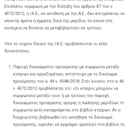
Επιπλέον, σύμφωνα με την διάταξη του άρθρου 87 του ν.
4072/2012, η Ι.Κ.Ε., σε αντίθεση με την Α.Ε., δεν επιτρέπεται να
αποκτά, άμεσα ή έμμεσα, δικά της μερίδια, τα οποία στη
συνέχεια να δύναται να μεταβιβαστούν σε τρίτους.
Υπό το ισχύον δίκαιο της Ι.Κ.Ε. προβλέπονται οι εξής
δυνατότητες:
Παροχή δικαιώματος προαίρεσης με συμφωνία μεταξύ
εταίρων και εργαζομένων, αντίστοιχο με το δικαίωμα
προαίρεσης του α. 44 ν. 4548/2018. Έτσι λοιπόν, στο α. 86
ν. 4072/2012 προβλέπεται ότι: «Οι εταίροι μπορούν να
συμφωνούν μεταξύ τους ή με τρίτους την παροχή
δικαιώματος προαίρεσης αγοράς ή πώλησης μεριδίων. Η
συμφωνία αυτή καταγράφεται στο βιβλίο εταίρων. Αν ο
διαχειριστής βεβαιωθεί ότι ασκήθηκε το δικαίωμα
προαίρεσης, οφείλει να εγγράψει αμελλητί στο βιβλίο τη