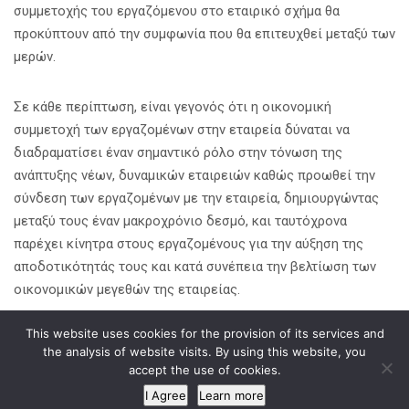
συμμετοχής του εργαζόμενου στο εταιρικό σχήμα θα
προκύπτουν από την συμφωνία που θα επιτευχθεί μεταξύ των
μερών.
Σε κάθε περίπτωση, είναι γεγονός ότι η οικονομική
συμμετοχή των εργαζομένων στην εταιρεία δύναται να
διαδραματίσει έναν σημαντικό ρόλο στην τόνωση της
ανάπτυξης νέων, δυναμικών εταιρειών καθώς προωθεί την
σύνδεση των εργαζομένων με την εταιρεία, δημιουργώντας
μεταξύ τους έναν μακροχρόνιο δεσμό, και ταυτόχρονα
παρέχει κίνητρα στους εργαζομένους για την αύξηση της
αποδοτικότητάς τους και κατά συνέπεια την βελτίωση των
οικονομικών μεγεθών της εταιρείας.
This website uses cookies for the provision of its services and
Κοινοποίηση σε
the analysis of website visits. By using this website, you
accept the use of cookies.
I Agree
Learn more