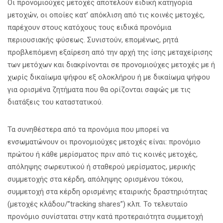
Οι προνομιούχες μετοχές αποτελούν ειδική κατηγορία
μετοχών, οι οποίες κατ’ απόκλιση από τις κοινές μετοχές,
παρέχουν στους κατόχους τους ειδικά προνόμια
περιουσιακής φύσεως. Συνιστούν, επομένως, ρητά
προβλεπόμενη εξαίρεση από την αρχή της ίσης μεταχείρισης
των μετόχων και διακρίνονται σε προνομιούχες μετοχές με ή
χωρίς δικαίωμα ψήφου εξ ολοκλήρου ή με δικαίωμα ψήφου
για ορισμένα ζητήματα που θα ορίζονται σαφώς με τις
διατάξεις του καταστατικού.
Τα συνηθέστερα από τα προνόμια που μπορεί να
ενσωματώνουν οι προνομιούχες μετοχές είναι: προνόμιο
πρώτου ή κάθε μερίσματος πριν από τις κοινές μετοχές,
απόληψης σωρευτικού ή σταθερού μερίσματος, μερικής
συμμετοχής στα κέρδη, απόληψης ορισμένου τόκου,
συμμετοχή στα κέρδη ορισμένης εταιρικής δραστηριότητας
(μετοχές κλάδου/”tracking shares”) κλπ. Το τελευταίο
προνόμιο συνίσταται στην κατά προτεραιότητα συμμετοχή