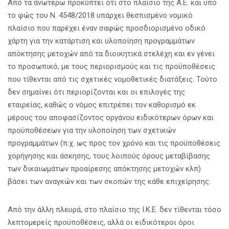
Από τα ανωτέρω προκύπτει ότι στο πλαίσιο της Α.Ε. και υπό
το φώς του Ν. 4548/2018 υπάρχει θεσπισμένο νομικό
πλαίσιο που παρέχει έναν σαφώς προσδιορισμένο οδικό
χάρτη για την κατάρτιση και υλοποίηση προγραμμάτων
απόκτησης μετοχών από τα διοικητικά στελέχη και εν γένει
το προσωπικό, με τους περιορισμούς και τις προϋποθέσεις
που τίθενται από τις σχετικές νομοθετικές διατάξεις. Τούτο
δεν σημαίνει ότι περιορίζονται και οι επιλογές της
εταιρείας, καθώς ο νόμος επιτρέπει τον καθορισμό εκ
μέρους του αποφασίζοντος οργάνου ειδικότερων όρων και
προϋποθέσεων για την υλοποίηση των σχετικών
προγραμμάτων (π.χ. ως προς τον χρόνο και τις προϋποθέσεις
χορήγησης και άσκησης, τους λοιπούς όρους μεταβίβασης
των δικαιωμάτων προαίρεσης απόκτησης μετοχών κλπ)
βάσει των αναγκών και των σκοπών της κάθε επιχείρησης.
Από την άλλη πλευρά, στο πλαίσιο της Ι.Κ.Ε. δεν τίθενται τόσο
λεπτομερείς προϋποθέσεις, αλλά οι ειδικότεροι όροι