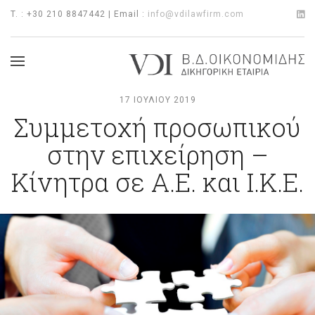
T. : +30 210 8847442 | Email :
info@vdilawfirm.com
17 ΙΟΥΛΊΟΥ 2019
Συμμετοχή προσωπικού
στην επιχείρηση –
Κίνητρα σε Α.Ε. και Ι.Κ.Ε.