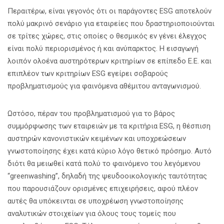
Περαιτέρω, είναι γεγονός ότι οι παράγοντες ESG αποτελούν
πολύ μακρινό σενάριο για εταιρείες που δραστηριοποιούνται
σε τρίτες χώρες, στις οποίες ο θεσμικός εν γένει έλεγχος
είναι πολύ περιορισμένος ή και ανύπαρκτος. Η εισαγωγή
λοιπόν ολοένα αυστηρότερων κριτηρίων σε επίπεδο Ε.Ε. και
επιπλέον των κριτηρίων ESG εγείρει σοβαρούς
προβληματισμούς για φαινόμενα αθέμιτου ανταγωνισμού.
Ωστόσο, πέραν του προβληματισμού για το βάρος
συμμόρφωσης των εταιρειών με τα κριτήρια ESG, η θέσπιση
αυστηρών κανονιστικών κειμένων και υποχρεώσεων
γνωστοποίησης έχει κατά κύριο λόγο θετικό πρόσημο. Αυτό
διότι θα μειωθεί κατά πολύ το φαινόμενο του λεγόμενου
“greenwashing”, δηλαδή της ψευδοοικολογικής ταυτότητας
που παρουσιάζουν ορισμένες επιχειρήσεις, αφού πλέον
αυτές θα υπόκεινται σε υποχρέωση γνωστοποίησης
αναλυτικών στοιχείων για όλους τους τομείς που