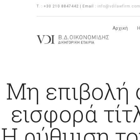
T. : +30 210 8847442 | Email :
info@vdilawfirm.co
Αρχική
Η
Μη επιβολή 
εισφορά τί
Η ρύθμιση το