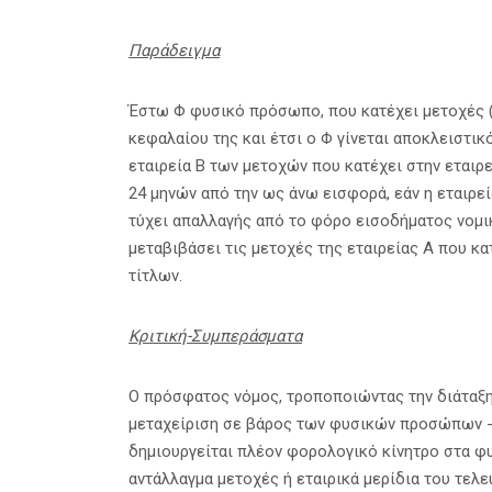
Παράδειγμα
Έστω Φ φυσικό πρόσωπο, που κατέχει μετοχές (σ
κεφαλαίου της και έτσι ο Φ γίνεται αποκλειστικό
εταιρεία Β των μετοχών που κατέχει στην εταιρεί
24 μηνών από την ως άνω εισφορά, εάν η εταιρεί
τύχει απαλλαγής από το φόρο εισοδήματος νομικ
μεταβιβάσει τις μετοχές της εταιρείας Α που κ
τίτλων.
Κριτική-Συμπεράσματα
Ο πρόσφατος νόμος, τροποποιώντας την διάταξη 
μεταχείριση σε βάρος των φυσικών προσώπων -έ
δημιουργείται πλέον φορολογικό κίνητρο στα φ
αντάλλαγμα μετοχές ή εταιρικά μερίδια του τελε