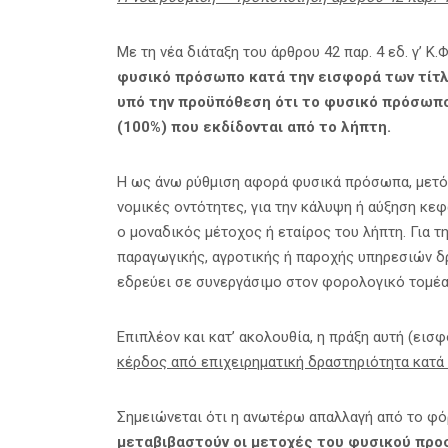
Με τη νέα διάταξη του άρθρου 42 παρ. 4 εδ. γ’ Κ.
φυσικό πρόσωπο κατά την εισφορά των τίτλ
υπό την προϋπόθεση ότι το φυσικό πρόσωπο
(100%) που εκδίδονται από το λήπτη.
Η ως άνω ρύθμιση αφορά φυσικά πρόσωπα, μετό
νομικές οντότητες, για την κάλυψη ή αύξηση κεφ
ο μοναδικός μέτοχος ή εταίρος του λήπτη. Για τ
παραγωγικής, αγροτικής ή παροχής υπηρεσιών δ
εδρεύει σε συνεργάσιμο στον φορολογικό τομέα
Επιπλέον και κατ’ ακολουθία, η πράξη αυτή (εισφο
κέρδος από επιχειρηματική δραστηριότητα κατά τ
Σημειώνεται ότι η ανωτέρω απαλλαγή από το φό
μεταβιβαστούν οι μετοχές του φυσικού προ