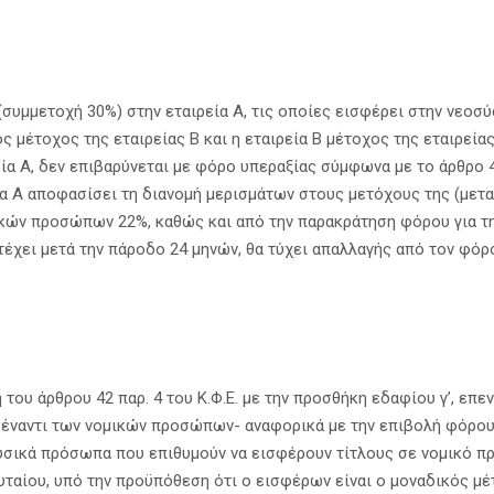
υμμετοχή 30%) στην εταιρεία Α, τις οποίες εισφέρει στην νεοσύσ
ς μέτοχος της εταιρείας Β και η εταιρεία Β μέτοχος της εταιρεία
α Α, δεν επιβαρύνεται με φόρο υπεραξίας σύμφωνα με το άρθρο 42 π
α Α αποφασίσει τη διανομή μερισμάτων στους μετόχους της (μεταξύ
ών προσώπων 22%, καθώς και από την παρακράτηση φόρου για την 
ατέχει μετά την πάροδο 24 μηνών, θα τύχει απαλλαγής από τον φό
του άρθρου 42 παρ. 4 του Κ.Φ.Ε. με την προσθήκη εδαφίου γ’, επ
ναντι των νομικών προσώπων- αναφορικά με την επιβολή φόρου υ
υσικά πρόσωπα που επιθυμούν να εισφέρουν τίτλους σε νομικό π
υταίου, υπό την προϋπόθεση ότι ο εισφέρων είναι ο μοναδικός μέ