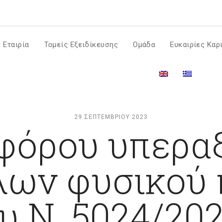
m
 Εταιρία
Τομείς Εξειδίκευσης
Ομάδα
Ευκαιρίες Καρ
29 ΣΕΠΤΕΜΒΡΊΟΥ 2023
φόρου υπεραξ
τλων φυσικού
υ Ν. 5024/20