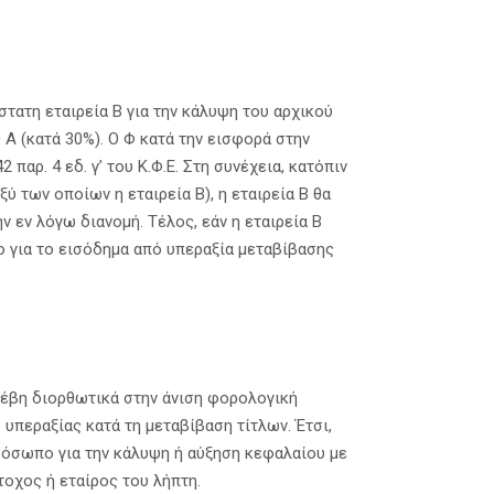
τατη εταιρεία Β για την κάλυψη του αρχικού
ς Α (κατά 30%). Ο Φ κατά την εισφορά στην
αρ. 4 εδ. γ’ του Κ.Φ.Ε. Στη συνέχεια, κατόπιν
 των οποίων η εταιρεία Β), η εταιρεία Β θα
εν λόγω διανομή. Τέλος, εάν η εταιρεία Β
ρο για το εισόδημα από υπεραξία μεταβίβασης
ενέβη διορθωτικά στην άνιση φορολογική
περαξίας κατά τη μεταβίβαση τίτλων. Έτσι,
ρόσωπο για την κάλυψη ή αύξηση κεφαλαίου με
τοχος ή εταίρος του λήπτη.