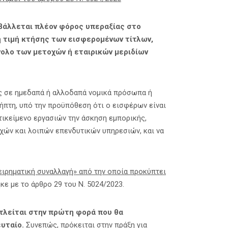
ιβάλλεται πλέον φόρος υπεραξίας στο
 τιμή κτήσης των εισφερομένων τίτλων,
ολο των μετοχών ή εταιρικών μεριδίων
ς σε ημεδαπά ή αλλοδαπά νομικά πρόσωπα ή
λήπτη, υπό την προϋπόθεση ότι ο εισφέρων είναι
ντικείμενο εργασιών την άσκηση εμπορικής,
χών και λοιπών επενδυτικών υπηρεσιών, και να
ειρηματική συναλλαγή» από την οποία προκύπτει
ε με το άρθρο 29 του Ν. 5024/2023.
τλείται στην πρώτη φορά που θα
υταίο.
Συνεπώς, πρόκειται στην πράξη για