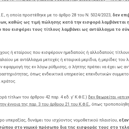
Φ.Ε., η οποία προστέθηκε με το άρθρο 28 του Ν. 5024/2023,
δεν επ
ων, καθώς ως τιμή πώλησης κατά την εισφορά λαμβάνεται η
 που εισφέρει τους τίτλους λαμβάνει ως αντάλλαγμα το σύν
χους ή εταίρους που εισφέρουν ημεδαπούς ή αλλοδαπούς τίτλου
αλαίου με αντάλλαγμα μετοχές ή εταιρικά μερίδια, ή μερίδες του 
ην εφαρμογή της εν λόγω ρύθμισης, ο λήπτης πρέπει να έχει ως α
ραστηριότητας, όπως ενδεικτικά υπηρεσίες επενδυτικών συμμετο
 κράτος.
ρά τίτλων του άρθρου 42 παρ. 4 εδ. γ’ Κ.Φ.Ε.)
δεν θεωρείται «επιχ
ην έννοια της παρ. 3 του άρθρου 21 του Κ.Φ.Ε.
, όπως τροποποίηθηκ
ρο υπεραξίας, δυνάμει του ισχύοντος νομοθετικού πλαισίου,
εξαν
σώπου στο νομικό πρόσωπο δια της εισφοράς τους στο τελε