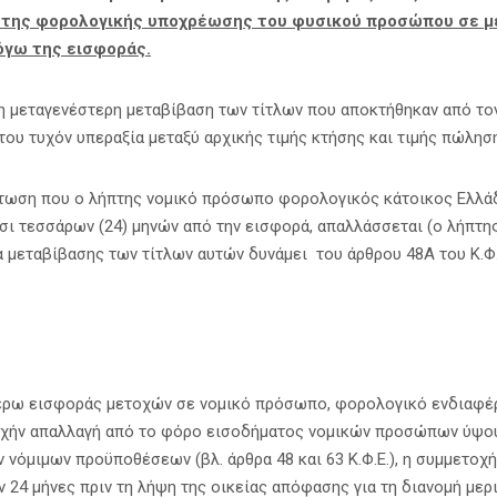
 της φορολογικής υποχρέωσης
του φυσικού προσώπου σε
μ
όγω της εισφοράς.
τη μεταγενέστερη μεταβίβαση των τίτλων που αποκτήθηκαν από τον
ου τυχόν υπεραξία μεταξύ αρχικής τιμής κτήσης και τιμής πώλησ
πτωση που ο λήπτης νομικό πρόσωπο φορολογικός κάτοικος Ελλάδ
οσι τεσσάρων (24) μηνών από την εισφορά, απαλλάσσεται (ο λήπτ
α μεταβίβασης των τίτλων αυτών δυνάμει του άρθρου 48Α του Κ.Φ.
έρω εισφοράς μετοχών σε νομικό πρόσωπο, φορολογικό ενδιαφέρο
ρχήν απαλλαγή από το φόρο εισοδήματος νομικών προσώπων ύψου
νόμιμων προϋποθέσεων (βλ. άρθρα 48 και 63 Κ.Φ.Ε.), η συμμετοχ
ν 24 μήνες πριν τη λήψη της οικείας απόφασης για τη διανομή μερ