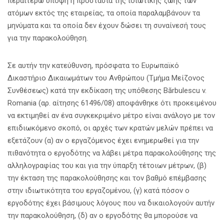
περαιτέρω υπόψη η προστασία της ιδιωτικής ζωής των
ατόμων εκτός της εταιρείας, τα οποία παραλαμβάνουν τα
μηνύματα και τα οποία δεν έχουν δώσει τη συναίνεσή τους
για την παρακολούθηση.
Σε αυτήν την κατεύθυνση, πρόσφατα το Ευρωπαϊκό
Δικαστήριο Δικαιωμάτων του Ανθρώπου (Τμήμα Μείζονος
Συνθέσεως) κατά την εκδίκαση της υπόθεσης Bărbulescu v.
Romania (αρ. αίτησης 61496/08) αποφάνθηκε ότι προκειμένου
να εκτιμηθεί αν ένα συγκεκριμένο μέτρο είναι ανάλογο με τον
επιδιωκόμενο σκοπό, οι αρχές των κρατών μελών πρέπει να
εξετάζουν (α) αν ο εργαζόμενος έχει ενημερωθεί για την
πιθανότητα ο εργοδότης να λάβει μέτρα παρακολούθησης της
αλληλογραφίας του και για την ύπαρξη τέτοιων μέτρων, (β)
την έκταση της παρακολούθησης και τον βαθμό επέμβασης
στην ιδιωτικότητα του εργαζομένου, (γ) κατά πόσον ο
εργοδότης έχει βάσιμους λόγους που να δικαιολογούν αυτήν
την παρακολούθηση, (δ) αν ο εργοδότης θα μπορούσε να