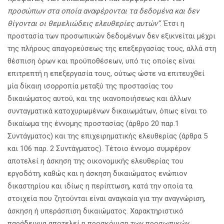
προσώπων στα οποία αναφέρονται τα δεδομένα και δεν
θίγονται οι θεμελιώδεις ελευθερίες αυτών”
. Έτσι η
προστασία των προσωπικών δεδομένων δεν εξικνείται μέχρι
της πλήρους απαγορεύσεως της επεξεργασίας τους, αλλά στη
θέσπιση όρων και προϋποθέσεων, υπό τις οποίες είναι
επιτρεπτή η επεξεργασία τους, ούτως ώστε να επιτευχθεί
μία δίκαιη ισορροπία μεταξύ της προστασίας του
δικαιώματος αυτού, και της ικανοποιήσεως και άλλων
συνταγματικά κατοχυρωμένων δικαιωμάτων, όπως είναι το
δικαίωμα της έννομης προστασίας (άρθρο 20 παρ.1
Συντάγματος) και της επιχειρηματικής ελευθερίας (άρθρα 5
και 106 παρ. 2 Συντάγματος). Τέτοιο έννομο συμφέρον
αποτελεί η άσκηση της οικονομικής ελευθερίας του
εργοδότη, καθώς και η άσκηση δικαιώματος ενώπιον
δικαστηρίου και ιδίως η περίπτωση, κατά την οποία τα
στοιχεία που ζητούνται είναι αναγκαία για την αναγνώριση,
άσκηση ή υπεράσπιση δικαιώματος. Χαρακτηριστικό
παράδειγμα αποτελεί η προσκόμιση των προσωπικών