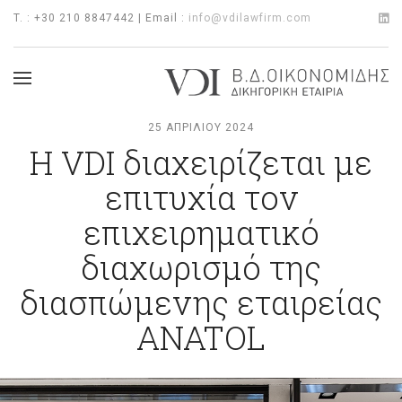
T. : +30 210 8847442 | Email :
info@vdilawfirm.com
25 ΑΠΡΙΛΊΟΥ 2024
Η VDI διαχειρίζεται με
επιτυχία τον
επιχειρηματικό
διαχωρισμό της
διασπώμενης εταιρείας
ANATOL