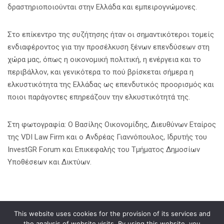
δραστηριοποιούνται στην Ελλάδα και εμπειρογνώμονες.
Στο επίκεντρο της συζήτησης ήταν οι σημαντικότεροι τομείς
ενδιαφέροντος για την προσέλκυση ξένων επενδύσεων στη
χώρα μας, όπως η οικονομική πολιτική, η ενέργεια και το
περιβάλλον, και γενικότερα το πού βρίσκεται σήμερα η
ελκυστικότητα της Ελλάδας ως επενδυτικός προορισμός και
ποιοι παράγοντες επηρεάζουν την ελκυστικότητά της.
Στη φωτογραφία: Ο Βασίλης Οικονομίδης, Διευθύνων Εταίρος
της VDI Law Firm και ο Ανδρέας Γιαννόπουλος, Ιδρυτής του
InvestGR Forum και Επικεφαλής του Τμήματος Δημοσίων
Υποθέσεων και Δικτύων.
This website uses cookies for the provision of its services and
Κοινοποίηση σε
the analysis of website visits. By using this website, you