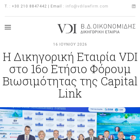
T. : +30 210 8847442 | Email :
info@vdilawfirm.com
16 ΙΟΥΝΊΟΥ 2026
Η Δικηγορική Εταιρία VDI
στο 16ο Ετήσιο Φόρουμ
Βιωσιμότητας της Capital
Link