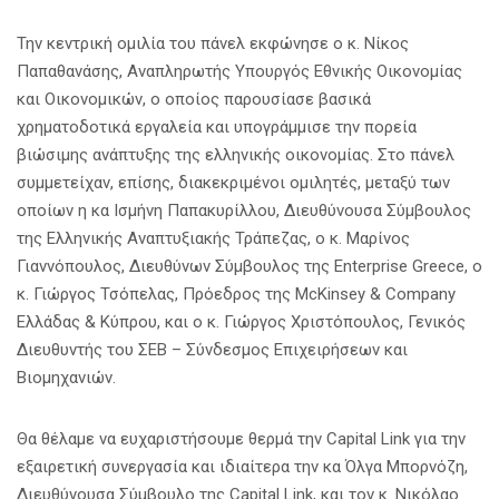
Την κεντρική ομιλία του πάνελ εκφώνησε ο κ. Νίκος
Παπαθανάσης, Αναπληρωτής Υπουργός Εθνικής Οικονομίας
και Οικονομικών, ο οποίος παρουσίασε βασικά
χρηματοδοτικά εργαλεία και υπογράμμισε την πορεία
βιώσιμης ανάπτυξης της ελληνικής οικονομίας. Στο πάνελ
συμμετείχαν, επίσης, διακεκριμένοι ομιλητές, μεταξύ των
οποίων η κα Ισμήνη Παπακυρίλλου, Διευθύνουσα Σύμβουλος
της Ελληνικής Αναπτυξιακής Τράπεζας, ο κ. Μαρίνος
Γιαννόπουλος, Διευθύνων Σύμβουλος της Enterprise Greece, ο
κ. Γιώργος Τσόπελας, Πρόεδρος της McKinsey & Company
Ελλάδας & Κύπρου, και ο κ. Γιώργος Χριστόπουλος, Γενικός
Διευθυντής του ΣΕΒ – Σύνδεσμος Επιχειρήσεων και
Βιομηχανιών.
Θα θέλαμε να ευχαριστήσουμε θερμά την Capital Link για την
εξαιρετική συνεργασία και ιδιαίτερα την κα Όλγα Μπορνόζη,
Διευθύνουσα Σύμβουλο της Capital Link, και τον κ. Νικόλαο