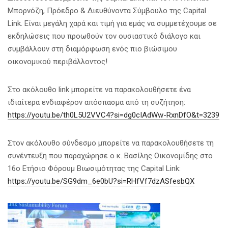
Μπορνόζη, Πρόεδρο & Διευθύνοντα Σύμβουλο της Capital
Link. Είναι μεγάλη χαρά και τιμή για εμάς να συμμετέχουμε σε
εκδηλώσεις που προωθούν τον ουσιαστικό διάλογο και
συμβάλλουν στη διαμόρφωση ενός πιο βιώσιμου
οικονομικού περιβάλλοντος!
Στο ακόλουθο link μπορείτε να παρακολουθήσετε ένα
ιδιαίτερα ενδιαφέρον απόσπασμα από τη συζήτηση:
https://youtu.be/th0L5U2VVC4?si=dg0cIAdWw-RxnDfO&t=3239
Στον ακόλουθο σύνδεσμο μπορείτε να παρακολουθήσετε τη
συνέντευξη που παραχώρησε ο κ. Βασίλης Οικονομίδης στο
16ο Ετήσιο Φόρουμ Βιωσιμότητας της Capital Link:
https://youtu.be/SG9dm_6e0bU?si=RHfVf7dzASfesbQX