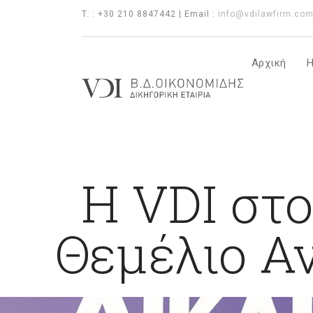
T. : +30 210 8847442 | Email :
info@vdilawfirm.co
Αρχική
Η
Η VDI στο
Θεμέλιο Α