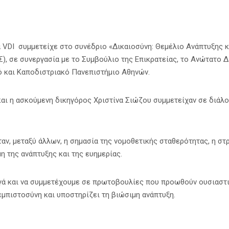
α VDI συμμετείχε στο συνέδριο «Δικαιοσύνη: Θεμέλιο Ανάπτυξης κα
ε συνεργασία με το Συμβούλιο της Επικρατείας, το Ανώτατο Δικ
ό και Καποδιστριακό Πανεπιστήμιο Αθηνών.
αι η ασκούμενη δικηγόρος Χριστίνα Σιώζου συμμετείχαν σε διάλο
αν, μεταξύ άλλων, η σημασία της νομοθετικής σταθερότητας, η σ
η της ανάπτυξης και της ευημερίας.
ργά και να συμμετέχουμε σε πρωτοβουλίες που προωθούν ουσιαστι
εμπιστοσύνη και υποστηρίζει τη βιώσιμη ανάπτυξη.