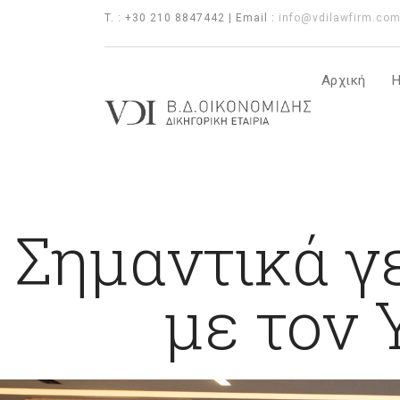
T. : +30 210 8847442 | Email :
info@vdilawfirm.co
Αρχική
Η
Σημαντικά γ
με τον 