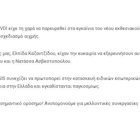
 VDI είχε τη χαρά να παρευρεθεί στα εγκαίνια του νέου εκθεσια
 σχεδιασμό αιχμής.
ς μας, Ελπίδα Καζαντζίδου, είχαν την ευκαιρία να εξερευνήσουν 
ου και η Νατάσσα Ασβεστοπούλου.
GIS συνεχίζει να πρωτοπορεί στην κατασκευή ειδικών εσωτερικώ
ια στην Ελλάδα και εγκαθίστανται παγκοσμίως.
 σημαντικό ορόσημο! Ανυπομονούμε για μελλοντικές συνεργασίες 