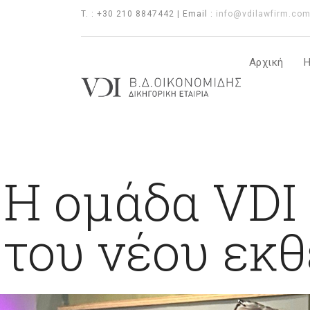
T. : +30 210 8847442 | Email :
info@vdilawfirm.co
Αρχική
Η
Η ομάδα VDI
του νέου εκ