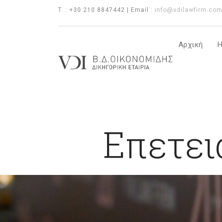
T. : +30 210 8847442 | Email :
info@vdilawfirm.co
Αρχική
Η
Επετει