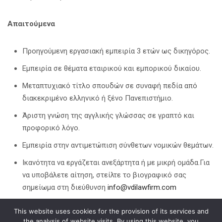
Απαιτούμενα
Προηγούμενη εργασιακή εμπειρία 3 ετών ως δικηγόρος.
Εμπειρία σε θέματα εταιρικού και εμπορικού δικαίου.
Μεταπτυχιακό τίτλο σπουδών σε συναφή πεδία από
διακεκριμένο ελληνικό ή ξένο Πανεπιστήμιο.
Άριστη γνώση της αγγλικής γλώσσας σε γραπτό και
προφορικό λόγο.
Εμπειρία στην αντιμετώπιση σύνθετων νομικών θεμάτων.
Ικανότητα να εργάζεται ανεξάρτητα ή με μικρή ομάδα.Για
να υποβάλετε αίτηση, στείλτε το βιογραφικό σας
σημείωμα στη διεύθυνση
info@vdilawfirm.com
This website uses cookies for the provision of its services and
Κοινοποίηση σε
the analysis of website visits. By using this website, you