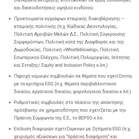
και δανειοδοτήσεις υψηλού κινδύνου.
Προετοιμασία εγγράφων εταιρικής διακυβέρνησης –
εταιρικής πολιτικής (π.χ. Κώδικας Δεοντολογίας,
Πολιτική Αμοιβών Μελών Δ.Σ., Πολιτική Σύγκρουσης
Συμφερόντων, Πολιτική κατά της Διαφθοράς και της
Δωροδοκίας, Πολιτική «Whistleblowing», Πολιτική
Εσωτερικού Ελέγχου, Πολιτική Πολυμορφίας, Ισότητας
και Ένταξης/ Equity and Inclusion Policy κ.λπ.)
Παροχή νομικών συμβουλών σε θέματα που σχετίζονται
με τα κριτήρια ESG (π.χ. θέματα περιβαλλοντικού
δικαίου, εργατικού δικαίου, φορολογικού δικαίου κ.λπ.)
Ρυθμιστικές συμβουλές στο πλαίσιο της απόκτησης
πρόσβασης σε χρηματοδότηση που σχετίζεται με την
Πράσινη Συμφωνία της Ε.Ε., το BEPSO κ.λπ.
Επίλυση διαφορών σχετιζόμενων με ζητήματα ESG (π.χ.
χειρισμός αξιώσεων για “πράσινη διαφήμιση” και